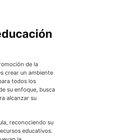
 educación
promoción de la
es crear un ambiente
para todos los
 de su enfoque, busca
ra alcanzar su
aula, reconociendo su
recursos educativos.
uevan la